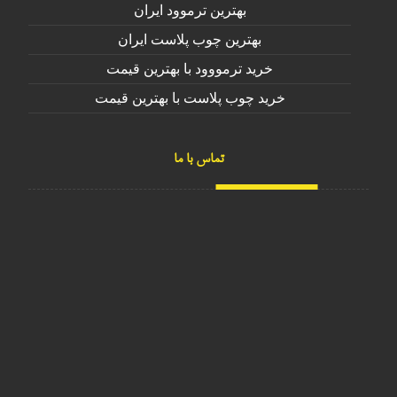
بهترین ترموود ایران
بهترین چوب پلاست ایران
خرید ترمووود با بهترین قیمت
خرید چوب پلاست با بهترین قیمت
تماس با ما
نارمک-فرجام- نرسیده به اتوبان باقری-کوچه داروخانه
09124195947
02122484325