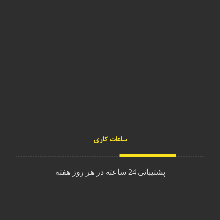
mevagroup1@gmail.com
Mevagroup
Mevagroup
ساعات کاری
پشتیبانی 24 ساعته در هر روز هفته
شنبه تا چهارشنبه
9 الی 16