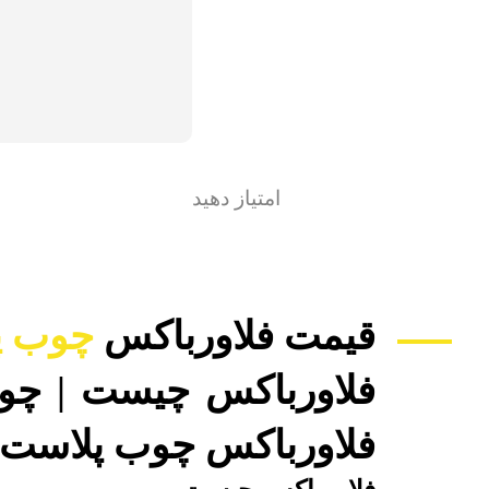
امتیاز دهید
قیمت فلاورباکس
چوب پ
فلاورباکس چیست | چو
فلاورباکس چوب پلاست