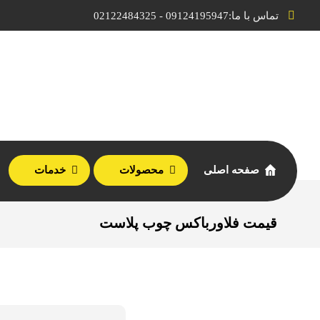
تماس با ما:09124195947 - 02122484325
صفحه اصلی
محصولات
خدمات
قیمت فلاورباکس چوب پلاست