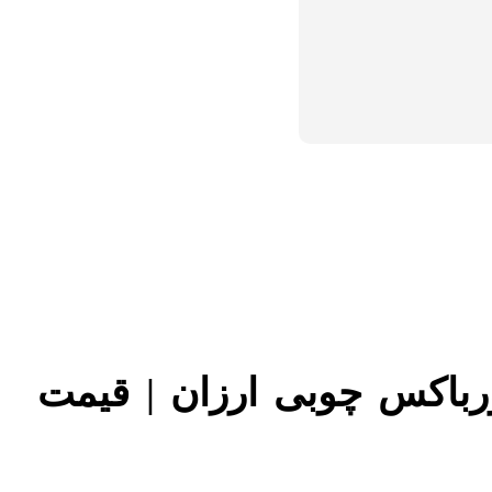
باکس چوبی ارزان | قیمت