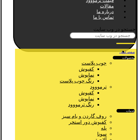
قیمت ترمووود
مقالات
درباره ما
تماس با ما
جستجو در وب سایت
صفحه اصلی
محصولات
چوب پلاست
کفپوش
نماپوش
رنگ چوب پلاست
ترمووود
کفپوش
نماپوش
رنگ ترمووود
خدمات
روف گاردن و بام سبز
کفپوش دور استخر
پله
سونا
آلاچیق