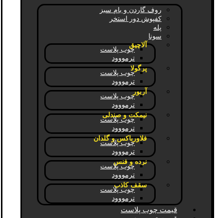
روف گاردن و بام سبز
کفپوش دور استخر
پله
سونا
آلاچیق
چوب پلاست
ترمووود
پرگولا
چوب پلاست
ترمووود
آربور
چوب پلاست
ترمووود
نیمکت و صندلی
چوب پلاست
ترمووود
فلاورباکس و گلدان
چوب پلاست
ترمووود
نرده و فنس
چوب پلاست
ترمووود
سقف کاذب
چوب پلاست
ترمووود
قیمت چوب پلاست