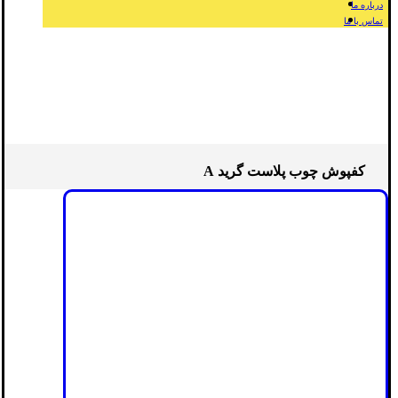
درباره ما
تماس با ما
کفپوش چوب پلاست گرید A