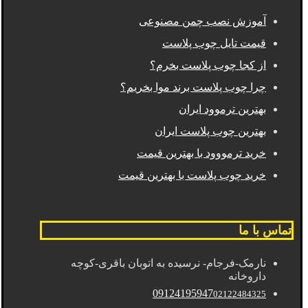
آموزش نصب چمن مصنوعی
قیمت تایل چوب پلاست
از کجا چوب پلاست بخرم؟
چرا چوب پلاست برند موا بخریم؟
بهترین ترموود ایران
بهترین چوب پلاست ایران
خرید ترمووود با بهترین قیمت
خرید چوب پلاست با بهترین قیمت
تماس با ما
نارمک-فرجام- نرسیده به اتوبان باقری-کوچه
داروخانه
09124195947
02122484325