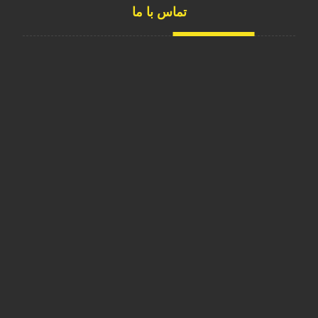
تماس با ما
نارمک-فرجام- نرسیده به اتوبان باقری-کوچه داروخانه
09124195947
02122484325
mevagroup1@gmail.com
Mevagroup