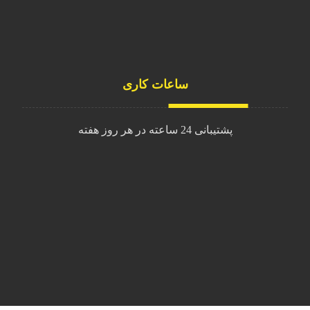
Mevagroup
ساعات کاری
پشتیبانی 24 ساعته در هر روز هفته
شنبه تا چهارشنبه
9 الی 16
پنجشنبه
9 الی 13